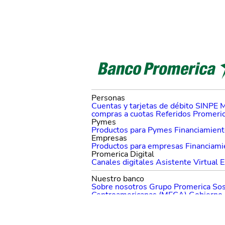
Personas
Cuentas y tarjetas de débito
SINPE M
compras a cuotas
Referidos Promeri
Pymes
Productos para Pymes
Financiamien
Empresas
Productos para empresas
Financiami
Promerica Digital
Canales digitales
Asistente Virtual
E
Nuestro banco
Sobre nosotros
Grupo Promerica
Sos
Centroamericanas (MECA)
Gobierno 
Ayuda
Solución Promerica
Entrega de prod
Tutoriales
Cambio de PIN
Centro de 