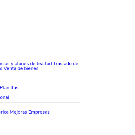
cios y planes de lealtad
Traslado de
os
Venta de bienes
Planillas
ional
rica
Mejoras Empresas
ecuentes
Contraloría de Servicios