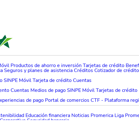
óvil
Productos de ahorro e inversión
Tarjetas de crédito
Benefi
ca
Seguros y planes de asistencia
Créditos
Cotizador de crédit
to
SINPE Móvil
Tarjeta de crédito
Cuentas
ento
Cuentas
Medios de pago
SINPE Móvil
Tarjetas de crédito
xperiencias de pago
Portal de comercios
CTF - Plataforma reg
tenibilidad
Educación financiera
Noticias Promerica
Liga Prome
Corporativo
Seguridad bancaria
uctos
Sucursales
Cajeros y otros centros de pago
Preguntas fr
información para el cliente