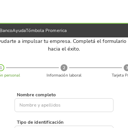
 Banco
Ayuda
Tómbola Promerica
darte a impulsar tu empresa. Completá el formulario
hacia el éxito.
1
2
ón personal
Información laboral
Tarjeta 
Nombre completo
Tipo de identificación