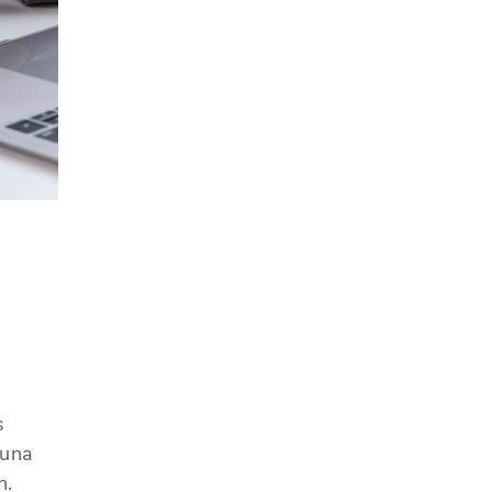
s
 una
n.