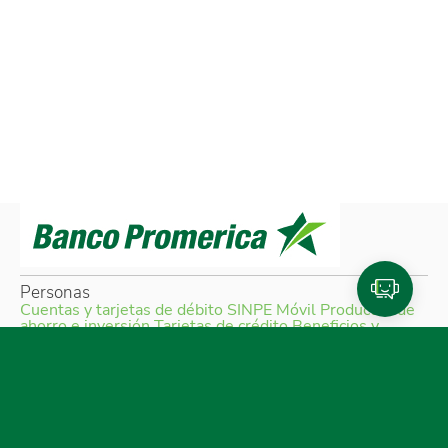
Personas
Cuentas y tarjetas de débito
SINPE Móvil
Productos de
ahorro e inversión
Tarjetas de crédito
Beneficios y
planes de lealtad
Traslado de compras a cuotas
Referidos Promerica
Seguros y planes de asistencia
Créditos
Cotizador de créditos
Venta de bienes
Pymes
Productos para Pymes
Financiamiento
SINPE Móvil
Tarjeta de crédito
Cuentas
Empresas