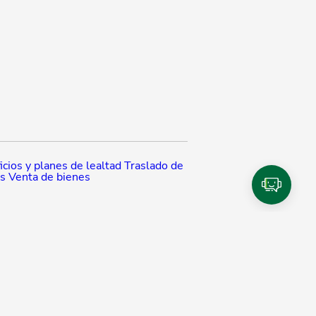
cios y planes de lealtad
Traslado de
os
Venta de bienes
Planillas
ional
romerica
Educación financiera
Emisión de Bonos
Seguridad bancaria