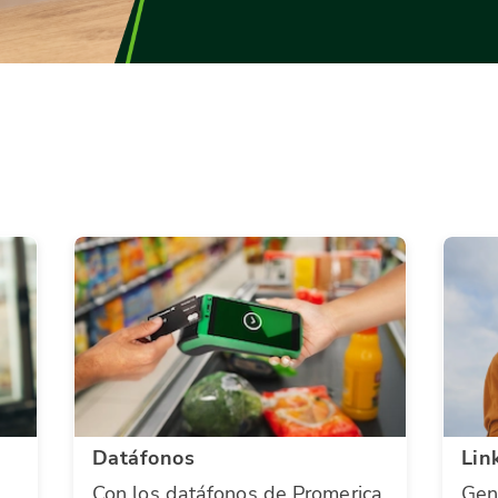
Datáfonos
Lin
Con los datáfonos de Promerica,
Gen