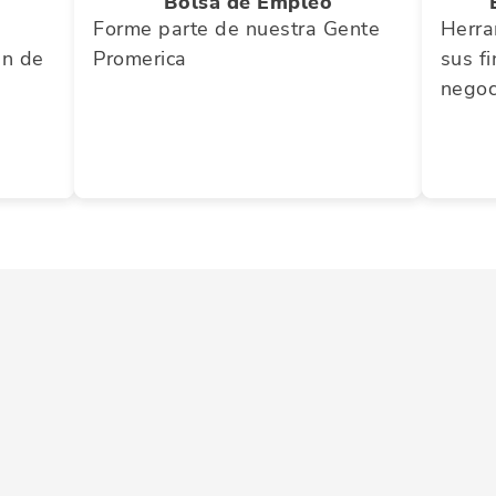
Bolsa de Empleo
Forme parte de nuestra Gente
Herra
en de
Promerica
sus f
negoc