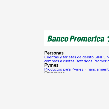
Personas
Cuentas y tarjetas de débito
SINPE M
compras a cuotas
Referidos Promeri
Pymes
Productos para Pymes
Financiamien
Empresas
Productos para empresas
Financiami
Promerica Digital
Canales digitales
Asistente Virtual
E
Nuestro banco
Sobre nosotros
Grupo Promerica
Sos
Mejoras Empresas Centroamericana
Trabaje con nosotros