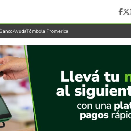
 Banco
Ayuda
Tómbola Promerica