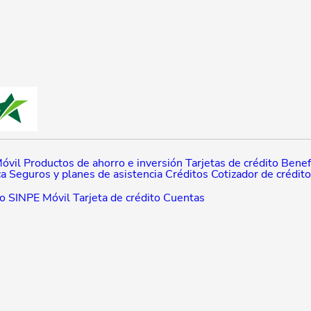
óvil
Productos de ahorro e inversión
Tarjetas de crédito
Benefi
ca
Seguros y planes de asistencia
Créditos
Cotizador de crédit
to
SINPE Móvil
Tarjeta de crédito
Cuentas
ento
Cuentas
Medios de pago
SINPE Móvil
Tarjetas de crédito
xperiencias de pago
Portal de comercios
CTF - Plataforma reg
tenibilidad
Noticias Promerica
Programa Protagonistas
Liga P
s (MECA)
Gobierno Corporativo
Estados Financieros
Tarifarios