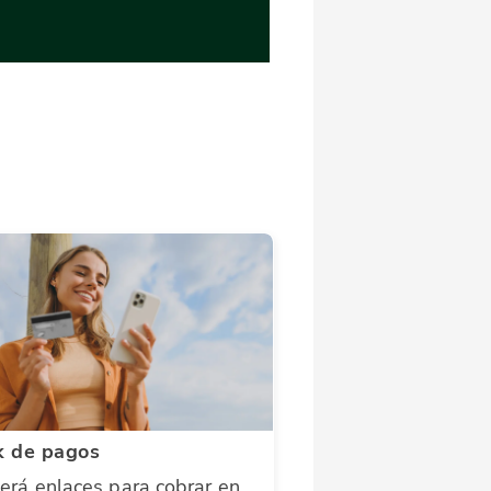
k de pagos
erá enlaces para cobrar en