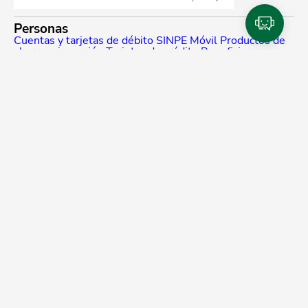
Personas
Cuentas y tarjetas de débito
SINPE Móvil
Productos de
ahorro e inversión
Tarjetas de crédito
Beneficios y
planes de lealtad
Traslado de compras a cuotas
Referidos Promerica
Seguros y planes de asistencia
Créditos
Cotizador de créditos
Venta de bienes
Pymes
Productos para Pymes
Financiamiento
SINPE Móvil
Tarjeta de crédito
Cuentas
Empresas
Productos para empresas
Financiamiento
Cuentas
Medios de pago
SINPE Móvil
Tarjetas de crédito
Planillas
Promerica Digital
Canales digitales
Asistente Virtual
Experiencias de pago
Portal de comercios
CTF - Plataforma regional
Nuestro banco
Sobre nosotros
Grupo Promerica
Sostenibilidad
Educación financiera
Noticias Promerica
Liga Promerica
Mejoras Empresas Centroamericanas (MECA)
Gobierno
Corporativo
Seguridad bancaria
Ayuda
Solución Promerica
Entrega de productos
Sucursales
Cajeros y otros centros de pago
Preguntas frecuentes