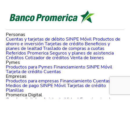
Personas
Cuentas y tarjetas de débito
SINPE Móvil
Productos de
ahorro e inversión
Tarjetas de crédito
Beneficios y
planes de lealtad
Traslado de compras a cuotas
Referidos Promerica
Seguros y planes de asistencia
Créditos
Cotizador de créditos
Venta de bienes
Pymes
Productos para Pymes
Financiamiento
SINPE Móvil
Tarjeta de crédito
Cuentas
Empresas
Productos para empresas
Financiamiento
Cuentas
Medios de pago
SINPE Móvil
Tarjetas de crédito
Planillas
Promerica Digital
Canales digitales
Asistente Virtual
Experiencias de pago
Portal de comercios
CTF - Plataforma regional
Nuestro banco
Sobre nosotros
Grupo Promerica
Sostenibilidad
Noticias
Promerica
Programa Protagonistas
Liga Promerica
Educación financiera
Mejoras Empresas