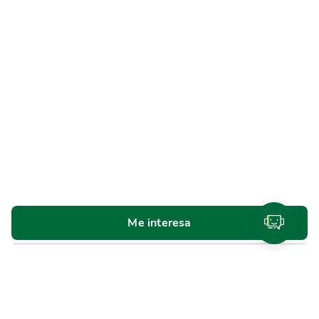
Me interesa
Personas
Cuentas y tarjetas de débito
SINPE Móvil
Productos de
ahorro e inversión
Tarjetas de crédito
Beneficios y
planes de lealtad
Traslado de compras a cuotas
Referidos Promerica
Seguros y planes de asistencia
Créditos
Cotizador de créditos
Venta de bienes