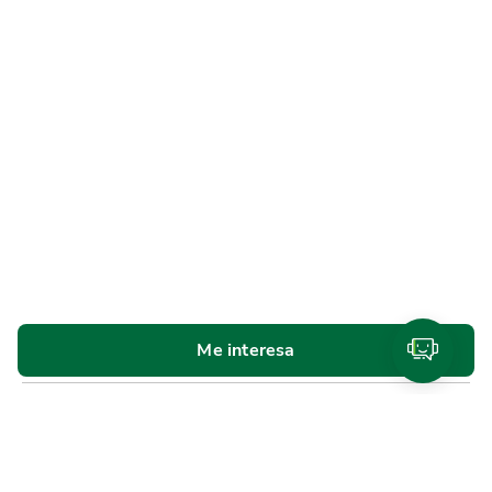
Me interesa
Personas
Cuentas y tarjetas de débito
SINPE Móvil
Productos de
ahorro e inversión
Tarjetas de crédito
Beneficios y
planes de lealtad
Traslado de compras a cuotas
Referidos Promerica
Seguros y planes de asistencia
Créditos
Cotizador de créditos
Venta de bienes