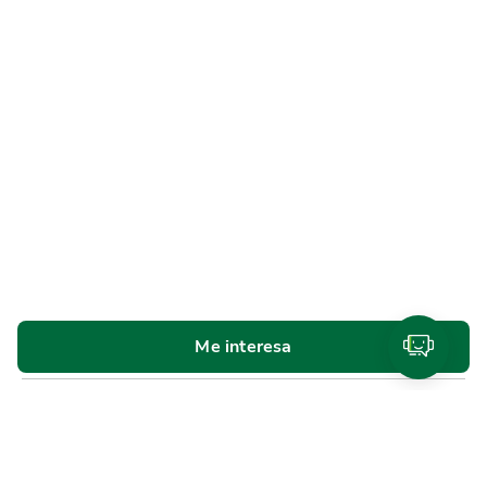
Me interesa
Personas
Cuentas y tarjetas de débito
SINPE Móvil
Productos de
ahorro e inversión
Tarjetas de crédito
Beneficios y
planes de lealtad
Traslado de compras a cuotas
Referidos Promerica
Seguros y planes de asistencia
Créditos
Cotizador de créditos
Venta de bienes