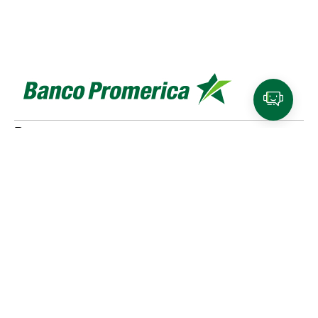
Personas
Cuentas y tarjetas de débito
SINPE Móvil
Productos de
ahorro e inversión
Tarjetas de crédito
Beneficios y
planes de lealtad
Traslado de compras a cuotas
Referidos Promerica
Seguros y planes de asistencia
Créditos
Cotizador de créditos
Venta de bienes
Pymes
Productos para Pymes
Financiamiento
SINPE Móvil
Tarjeta de crédito
Cuentas
Empresas
Productos para empresas
Financiamiento
Cuentas
Medios de pago
SINPE Móvil
Tarjetas de crédito
Planillas
Promerica Digital
Canales digitales
Asistente Virtual
Experiencias de pago
Portal de comercios
CTF - Plataforma regional