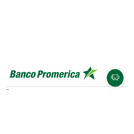
Personas
Cuentas y tarjetas de débito
SINPE Móvil
Productos de
ahorro e inversión
Tarjetas de crédito
Beneficios y
planes de lealtad
Traslado de compras a cuotas
Referidos Promerica
Seguros y planes de asistencia
Créditos
Cotizador de créditos
Venta de bienes
Pymes
Productos para Pymes
Financiamiento
SINPE Móvil
Tarjeta de crédito
Cuentas